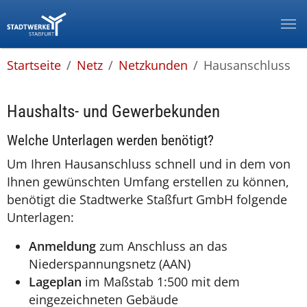
Zur Hauptnavigation springen
Zum Hauptinhalt springen
Zum Footer springen
Zur Info-Navigation springen
You are here:
Startseite
Netz
Netzkunden
Hausanschluss
Haushalts- und Gewerbekunden
Welche Unterlagen werden benötigt?
Um Ihren Hausanschluss schnell und in dem von
Ihnen gewünschten Umfang erstellen zu können,
benötigt die Stadtwerke Staßfurt GmbH folgende
Unterlagen:
Anmeldung
zum Anschluss an das
Niederspannungsnetz (AAN)
Lageplan
im Maßstab 1:500 mit dem
eingezeichneten Gebäude