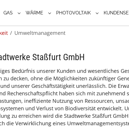
GAS
WÄRME
PHOTOVOLTAIK
KUNDENSE
UBMENU FÜR "STROM"
SUBMENU FÜR "GAS"
SUBMENU FÜR "WÄRME"
SUBMENU FÜR
keit
Umweltmanagement
dtwerke Staßfurt GmbH
htiges Bedürfnis unserer Kunden und wesentliches Ges
 zu decken, ohne die Möglichkeiten zukünftiger Gener
nd unserer Geschäftstätigkeit unerlässlich. Die Erwa
 und Rechenschaftspflicht haben sich mit zunehmend
astungen, ineffiziente Nutzung von Ressourcen, un
systemen und Verlust von Biodiversität entwickelt.
klung zu erreichen wird die Stadtwerke Staßfurt Gmb
 die Verwirklichung eines Umweltmanagementsystem