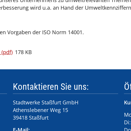
er unseres Unternehmens zu umweltrelevanten Themen
rbesserung wird u.a. an Hand der Umweltkennziffern 
 den Vorgaben der ISO Norm 14001.
(pdf)
178 KB
Kontaktieren Sie uns:
Ö
Stadtwerke Staßfurt GmbH
Ku
Athenslebener Weg 15
Mo
39418 Staßfurt
Di
E-Mail:
Do