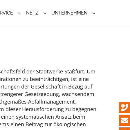
RVICE
NETZ
UNTERNEHMEN
 "PHOTOVOLTAIK"
SUBMENU FÜR "KUNDENSERVICE"
SUBMENU FÜR "NETZ"
SUBMENU FÜR 
chäftsfeld der Stadtwerke Staßfurt. Um
ationen zu beeinträchtigen, ist eine
rtungen der Gesellschaft in Bezug auf
 strengerer Gesetzgebung, wachsendem
sachgemäßes Abfallmanagement,
 Um dieser Herausforderung zu begegnen
H einen systematischen Ansatz beim
s einen Beitrag zur ökologischen