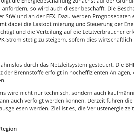
folgt die Energiebeschaffung zunächst auf der Grun
anfordern, so wird auch dieser beschafft. Die Bescha
r StW und an der EEX. Dazu werden Prognosedaten er
mt dabei die Lastoptimierung und Steuerung der Ener
gt und die Verteilung auf die Letztverbraucher erfo
trom stetig zu steigern, sofern dies wirtschaftlich v
snahmslos durch das Netzleitsystem gesteuert. Die 
tz der Brennstoffe erfolgt in hocheffizienten Anlage
en.
ms wird nicht nur technisch, sondern auch kaufmänni
dann auch verfolgt werden können. Derzeit führen di
usgelesen werden. Ziel ist es, die Verlustenergie ze
 Region