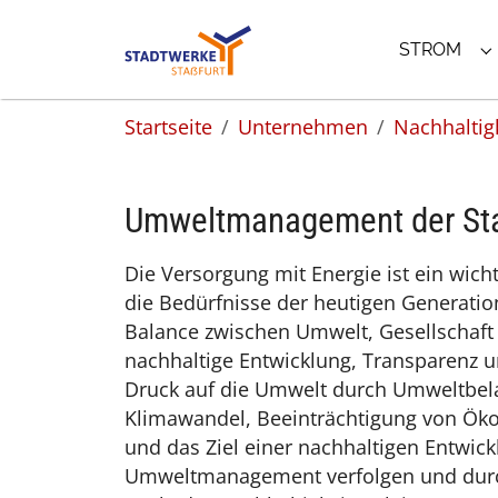
Zur Hauptnavigation springen
Zum Hauptinhalt springen
Zum Footer springen
Zur Info-Navigation springen
STROM
S
You are here:
Startseite
Unternehmen
Nachhaltig
Umweltmanagement der Sta
Die Versorgung mit Energie ist ein wic
die Bedürfnisse der heutigen Generation
Balance zwischen Umwelt, Gesellschaft u
nachhaltige Entwicklung, Transparenz
Druck auf die Umwelt durch Umweltbel
Klimawandel, Beeinträchtigung von Öko
und das Ziel einer nachhaltigen Entwic
Umweltmanagement verfolgen und durch