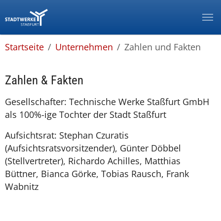
Zur Hauptnavigation springen
Zum Hauptinhalt springen
Zum Footer springen
Zur Info-Navigation springen
You are here:
Startseite
Unternehmen
Zahlen und Fakten
Zahlen & Fakten
Gesellschafter: Technische Werke Staßfurt GmbH
als 100%-ige Tochter der Stadt Staßfurt
Aufsichtsrat: Stephan Czuratis
(Aufsichtsratsvorsitzender), Günter Döbbel
(Stellvertreter), Richardo Achilles, Matthias
Büttner, Bianca Görke, Tobias Rausch, Frank
Wabnitz