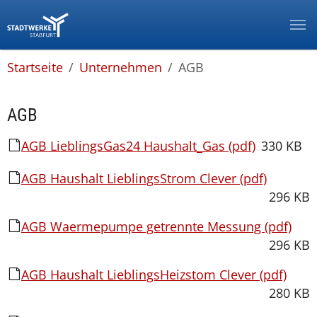
Zur Hauptnavigation springen
Zum Hauptinhalt springen
Zum Footer springen
Zur Info-Navigation springen
You are here:
Startseite
Unternehmen
AGB
AGB
AGB LieblingsGas24 Haushalt_Gas (pdf)
330 KB
AGB Haushalt LieblingsStrom Clever (pdf)
296 KB
AGB Waermepumpe getrennte Messung (pdf)
296 KB
AGB Haushalt LieblingsHeizstom Clever (pdf)
280 KB