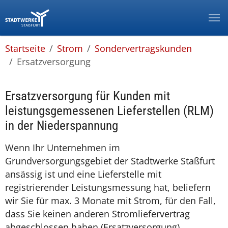
Zur Hauptnavigation springen
Zum Hauptinhalt springen
Zum Footer springen
Zur Info-Navigation springen
You are here:
Startseite
Strom
Sondervertragskunden
Ersatzversorgung
Ersatzversorgung für Kunden mit
leistungsgemessenen Lieferstellen (RLM)
in der Niederspannung
Wenn Ihr Unternehmen im
Grundversorgungsgebiet der Stadtwerke Staßfurt
ansässig ist und eine Lieferstelle mit
registrierender Leistungsmessung hat, beliefern
wir Sie für max. 3 Monate mit Strom, für den Fall,
dass Sie keinen anderen Stromliefervertrag
abgeschlossen haben (Ersatzversorgung).