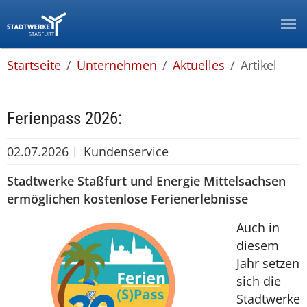
Zur Hauptnavigation springen
Zum Hauptinhalt springen
Zum Footer springen
Zur Info-Navigation springen
You are here:
Startseite
Unternehmen
Aktuelles
Artikel
Ferienpass 2026:
02.07.2026
Kundenservice
Stadtwerke Staßfurt und Energie Mittelsachsen
ermöglichen kostenlose Ferienerlebnisse
Auch in
diesem
Jahr setzen
sich die
Stadtwerke